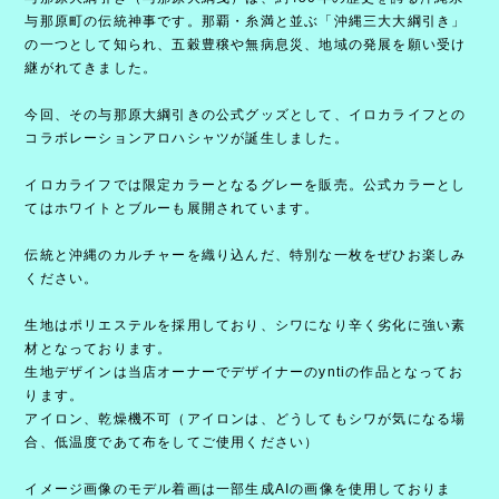
与那原町の伝統神事です。那覇・糸満と並ぶ「沖縄三大大綱引き」
の一つとして知られ、五穀豊穣や無病息災、地域の発展を願い受け
継がれてきました。
今回、その与那原大綱引きの公式グッズとして、イロカライフとの
コラボレーションアロハシャツが誕生しました。
イロカライフでは限定カラーとなるグレーを販売。公式カラーとし
てはホワイトとブルーも展開されています。
伝統と沖縄のカルチャーを織り込んだ、特別な一枚をぜひお楽しみ
ください。
生地はポリエステルを採用しており、シワになり辛く劣化に強い素
材となっております。
生地デザインは当店オーナーでデザイナーのyntiの作品となってお
ります。
アイロン、乾燥機不可（アイロンは、どうしてもシワが気になる場
合、低温度であて布をしてご使用ください）
イメージ画像のモデル着画は一部生成AIの画像を使用しておりま