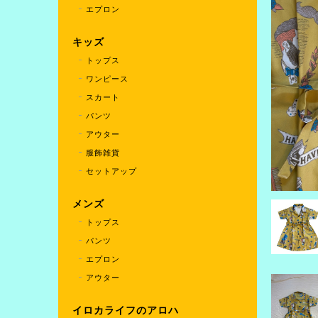
エプロン
キッズ
トップス
ワンピース
スカート
パンツ
アウター
服飾雑貨
セットアップ
メンズ
トップス
パンツ
エプロン
アウター
イロカライフのアロハ