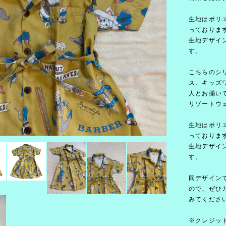
生地はポリ
っておりま
生地デザイ
す。
こちらのシ
ス、キッズ
人とお揃い
リゾートウ
生地はポリ
っておりま
生地デザイ
す。
同デザイン
ので、ぜひ
みてくださ
※クレジッ