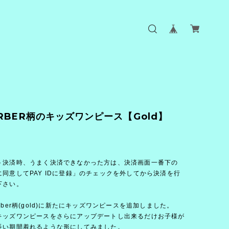
RBER柄のキッズワンピース【Gold】
ト決済時、うまく決済できなかった方は、決済画面一番下の
同意してPAY IDに登録」のチェックを外してから決済を行
下さい。
rber柄(gold)に新たにキッズワンピースを追加しました。
キッズワンピースをさらにアップデートし出来るだけお子様が
長い期間着れるような形にしてみました。