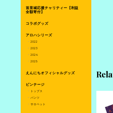
首里城応援チャリティー【利益
全額寄付】
コラボグッズ
アロハシリーズ
2022
2023
2024
2025
Rela
えんにちオフィシャルグッズ
ビンテージ
トップス
パンツ
サロペット