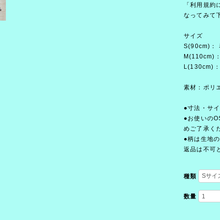
「利用規約に
なってみて
サイズ
S(90cm)
M(110cm
L(130cm
素材：ポリ
●寸法・サ
●お使いの
めご了承く
●柄は生地
返品は不可
種類
数量