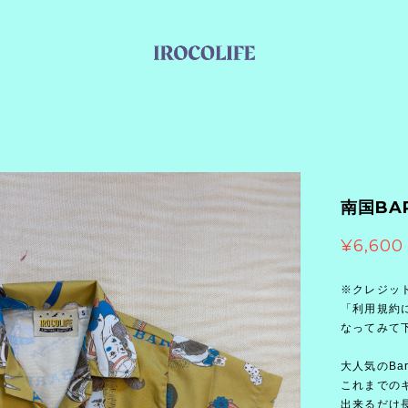
南国BA
¥6,600
※クレジッ
「利用規約に
なってみて
大人気のBa
これまでの
出来るだけ