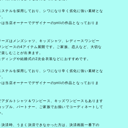
エステルを採用しており、シワになり辛く劣化に強い素材とな
す。
ンは当店オーナーでデザイナーのyntiの作品となっておりま
リーズはメンズシャツ、キッズシャツ、レディースワンピー
ワンピースの4アイテム展開です。ご家族、恋人など、大切な
で楽しむことが出来ます。
ェディングや結婚式の2次会衣装などにおすすめです。
エステルを採用しており、シワになり辛く劣化に強い素材とな
す。
ンは当店オーナーでデザイナーのyntiの作品となっておりま
でアダルトシャツ＆ワンピース、キッズワンピースもあります
カップル、パートナー、ご家族でお揃いでコーディネートして
い。
ト決済時、うまく決済できなかった方は、決済画面一番下の