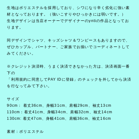
生地はポリエステルを採用しており、シワになり辛く劣化に強い素
材となっております。（強いこすりやひっかきには弱いです。）
生地デザインは当店オーナーでデザイナーのyntiの作品となってお
ります。
同デザインでシャツ、キッズシャツ＆ワンピースもありますので、
ぜひカップル、パートナー、ご家族でお揃いでコーディネートして
みてください。
※クレジット決済時、うまく決済できなかった方は、決済画面一番
下の
「利用規約に同意してPAY IDに登録」のチェックを外してから決済
を行なってみて下さい。
サイズ
90cm： 着丈36cm、身幅31cm、肩幅29cm、袖丈13cm
110cm：着丈41cm、身幅34cm、肩幅32cm、袖丈14cm
130cm: 着丈47cm、身幅41cm、肩幅36cm、袖丈16cm
素材：ポリエステル