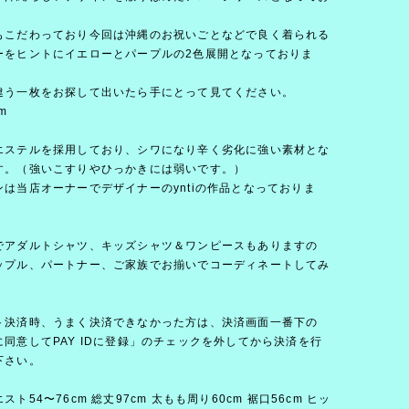
もこだわっており今回は沖縄のお祝いごとなどで良く着られる
ーをヒントにイエローとパープルの2色展開となっておりま
違う一枚をお探して出いたら手にとって見てください。
m
エステルを採用しており、シワになり辛く劣化に強い素材とな
す。（強いこすりやひっかきには弱いです。）
ンは当店オーナーでデザイナーのyntiの作品となっておりま
でアダルトシャツ、キッズシャツ＆ワンピースもありますの
ップル、パートナー、ご家族でお揃いでコーディネートしてみ
。
ト決済時、うまく決済できなかった方は、決済画面一番下の
同意してPAY IDに登録」のチェックを外してから決済を行
下さい。
ト54〜76cm 総丈97cm 太もも周り60cm 裾口56cm ヒッ