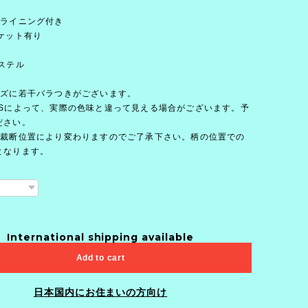
のライニング付き
ケット有り
ステル
イズに若干バラつきがございます。
OSによって、実際の色味と違って見える場合がございます。予
ださい。
の裁断位置により変わりますのでご了承下さい。柄の位置での
となります。
International shipping available
Add to cart
日本国内にお住まいの方向け