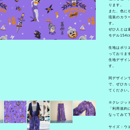
ります。
また、色に
琉装のカラ
す。
ぜひ人とは
モデル154c
生地はポリ
っておりま
生地デザイ
す。
同デザイン
で、ぜひカ
てください
※クレジッ
「利用規約に
なってみて
サイズ：ウエス