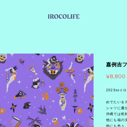
嘉例吉フ
¥8,800
2023ss
めでたいを
シャツに書
沖縄では乾
他にも福の
他にも色々