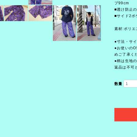
プ99cm
■透け防止
■サイド2ポ
素材:ポリエ
●寸法・サ
●お使いの
めご了承く
●柄は生地
返品は不可
数量