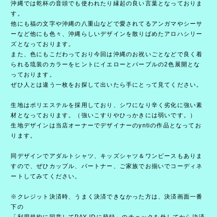
沖縄では乾杯の音頭でも使われたり縁起の良い言葉となっておりま
す。
他にも福の文字や沖縄の八重山などで愛されてるアンガマやシーサ
ーなど他にも色々、沖縄らしいデザインを散りばめたアロハシリー
ズとなっております。
また、色にもこだわっており今回は沖縄のお祝いごとなどで良く着
られる琉装のカラーをヒントにイエローとパープルの2色展開とな
っております。
ぜひ人とは違う一枚をお探して出いたら手にとって見てください。
生地はポリエステルを採用しており、シワになり辛く劣化に強い素
材となっております。（強いこすりやひっかきには弱いです。）
生地デザインは当店オーナーでデザイナーのyntiの作品となってお
ります。
同デザインでアダルトシャツ、キッズシャツ＆ワンピースもありま
すので、ぜひカップル、パートナー、ご家族でお揃いでコーディネ
ートしてみてください。
※クレジット決済時、うまく決済できなかった方は、決済画面一番
下の
「利用規約に同意してPAY IDに登録」のチェックを外してから決済