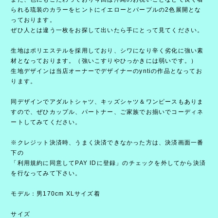
られる琉装のカラーをヒントにイエローとパープルの2色展開とな
っております。
ぜひ人とは違う一枚をお探して出いたら手にとって見てください。
生地はポリエステルを採用しており、シワになり辛く劣化に強い素
材となっております。（強いこすりやひっかきには弱いです。）
生地デザインは当店オーナーでデザイナーのyntiの作品となってお
ります。
同デザインでアダルトシャツ、キッズシャツ＆ワンピースもありま
すので、ぜひカップル、パートナー、ご家族でお揃いでコーディネ
ートしてみてください。
※クレジット決済時、うまく決済できなかった方は、決済画面一番
下の
「利用規約に同意してPAY IDに登録」のチェックを外してから決済
を行なってみて下さい。
モデル：男170cm XLサイズ着
サイズ