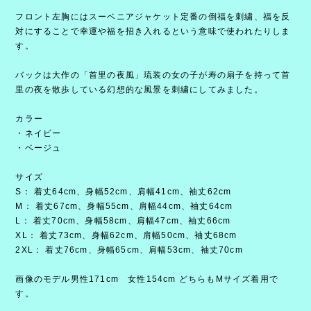
フロント左胸にはスーベニアジャケット定番の倒福を刺繍、福を反
対にすることで幸運や福を招き入れるという意味で使われたりしま
す。
バックは大作の「首里の夜風」琉装の女の子が寿の扇子を持って首
里の夜を散歩している幻想的な風景を刺繍にしてみました。
カラー
・ネイビー
・ベージュ
サイズ
S： 着丈64cm、身幅52cm、肩幅41cm、袖丈62cm
M： 着丈67cm、身幅55cm、肩幅44cm、袖丈64cm
L： 着丈70cm、身幅58cm、肩幅47cm、袖丈66cm
XL： 着丈73cm、身幅62cm、肩幅50cm、袖丈68cm
2XL： 着丈76cm、身幅65cm、肩幅53cm、袖丈70cm
画像のモデル男性171cm 女性154cm どちらもMサイズ着用で
す。