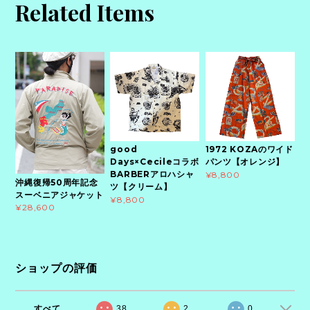
Related Items
good
1972 KOZAのワイド
Days×Cecileコラボ
パンツ【オレンジ】
BARBERアロハシャ
¥8,800
沖縄復帰50周年記念
ツ【クリーム】
スーベニアジャケット
¥8,800
¥28,600
ショップの評価
すべて
38
2
0