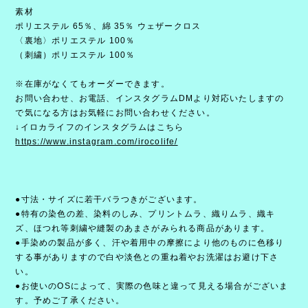
素材
ポリエステル 65％、綿 35％ ウェザークロス
〈裏地〉ポリエステル 100％
（刺繍）ポリエステル 100％
※在庫がなくてもオーダーできます。
お問い合わせ、お電話、インスタグラムDMより対応いたしますの
で気になる方はお気軽にお問い合わせください。
↓イロカライフのインスタグラムはこちら
https://www.instagram.com/irocolife/
●寸法・サイズに若干バラつきがございます。
●特有の染色の差、染料のしみ、プリントムラ、織りムラ、織キ
ズ、ほつれ等刺繍や縫製のあまさがみられる商品があります。
●手染めの製品が多く、汗や着用中の摩擦により他のものに色移り
する事がありますので白や淡色との重ね着やお洗濯はお避け下さ
い。
●お使いのOSによって、実際の色味と違って見える場合がございま
す。予めご了承ください。