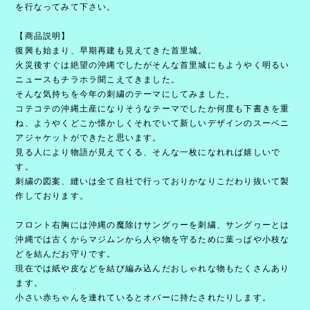
を行なってみて下さい。
【商品説明】
復興も始まり、早期再建も見えてきた首里城。
火災後すぐは絶望の沖縄でしたがそんな首里城にもようやく明るい
ニュースもチラホラ聞こえてきました。
そんな気持ちを今年の刺繍のテーマにしてみました。
コテコテの沖縄土産になりそうなテーマでしたか何度も下書きを重
ね、ようやくどこか懐かしくそれでいて新しいデザインのスーベニ
アジャケットができたと思います。
見る人により物語が見えてくる、そんな一枚になれれば嬉しいで
す。
刺繍の図案、縫いは全て自社で行っておりかなりこだわり抜いて製
作しております。
フロント右胸には沖縄の魔除けサングヮーを刺繍、サングヮーとは
沖縄では古くからマジムンから人や物を守るために葉っぱや小枝な
どを結んだお守りです。
現在では紙や皮などを結び編み込んだおしゃれな物もたくさんあり
ます。
小さい赤ちゃんを連れているとオバーに持たされたりします。