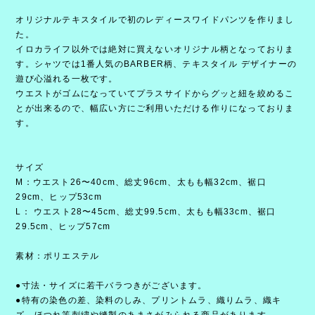
オリジナルテキスタイルで初のレディースワイドパンツを作りまし
た。
イロカライフ以外では絶対に買えないオリジナル柄となっておりま
す。シャツでは1番人気のBARBER柄、テキスタイル デザイナーの
遊び心溢れる一枚です。
ウエストがゴムになっていてプラスサイドからグッと紐を絞めるこ
とが出来るので、幅広い方にご利用いただける作りになっておりま
す。
サイズ
M：ウエスト26〜40cm、総丈96cm、太もも幅32cm、裾口
29cm、ヒップ53cm
L： ウエスト28〜45cm、総丈99.5cm、太もも幅33cm、裾口
29.5cm、ヒップ57cm
素材：ポリエステル
●寸法・サイズに若干バラつきがございます。
●特有の染色の差、染料のしみ、プリントムラ、織りムラ、織キ
ズ、ほつれ等刺繍や縫製のあまさがみられる商品があります。