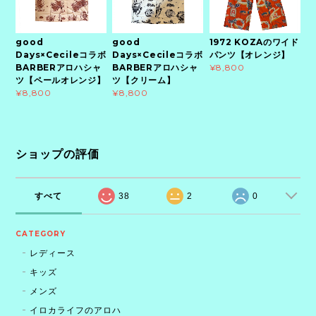
good
good
1972 KOZAのワイド
Days×Cecileコラボ
Days×Cecileコラボ
パンツ【オレンジ】
BARBERアロハシャ
BARBERアロハシャ
¥8,800
ツ【ペールオレンジ】
ツ【クリーム】
¥8,800
¥8,800
ショップの評価
すべて
38
2
0
CATEGORY
レディース
キッズ
メンズ
イロカライフのアロハ